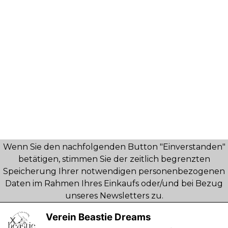
Wenn Sie den nachfolgenden Button "Einverstanden"
betätigen, stimmen Sie der zeitlich begrenzten
Speicherung Ihrer notwendigen personenbezogenen
Daten im Rahmen Ihres Einkaufs oder/und bei Bezug
Versandkosten
Impressum
unseres Newsletters zu.
Kontakt
AGB
Ausgeschlossen ist jegliche Datenhaltung und -
Verein Beastie Dreams
X
verarbeitung zu Werbezwecken, zur Marktforschung
Datenschutz
Newsletter